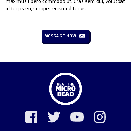
maximus libero commodo ut. Cras sem dui, volutpat
id turpis eu, semper euismod turpis.
MESSAGE NOW!